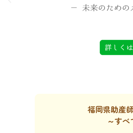
福岡県助産
～すべ